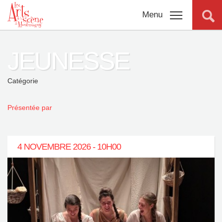
Menu
JEUNESSE
Programmation
complète
Catégorie
Promotions
Présentée par
Billetterie
4 NOVEMBRE 2026 - 10H00
Salles
Connexion
À propos
Nouvelles