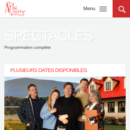
Menu
SPECTACLES
Programmation
complète
Programmation complète
Promotions
PLUSIEURS DATES DISPONIBLES
Billetterie
Salles
Connexion
À propos
Nouvelles