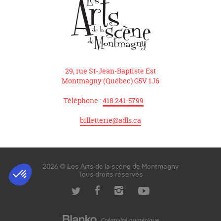
29, rue St-Jean-Baptiste Est
Montmagny (Québec) G5V 1J6
Téléphone :
418 241-5799
billetterie@adls.ca
2026 © Les Arts de la scène de Montmagny
Tous droits réservés