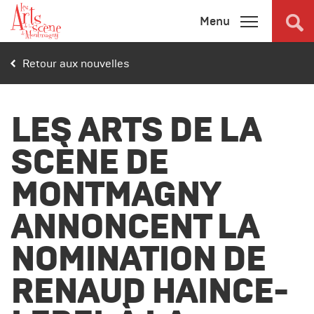
Menu
Retour aux nouvelles
Programmation
complète
LES ARTS DE LA
SCÈNE DE
Promotions
MONTMAGNY
Billetterie
ANNONCENT LA
Salles
NOMINATION DE
Connexion
RENAUD HAINCE-
À propos
Nouvelles