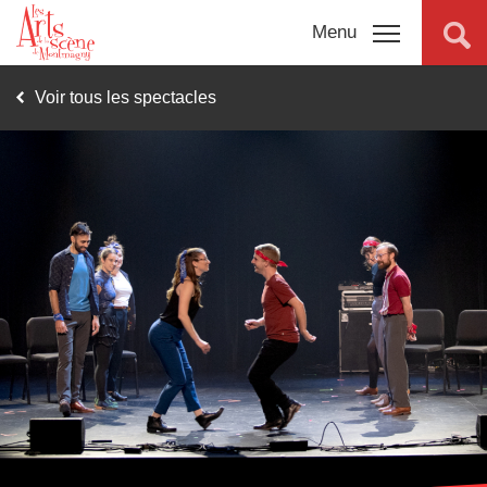
Menu
Voir tous les spectacles
Programmation
complète
Promotions
Billetterie
Salles
Connexion
À propos
Nouvelles