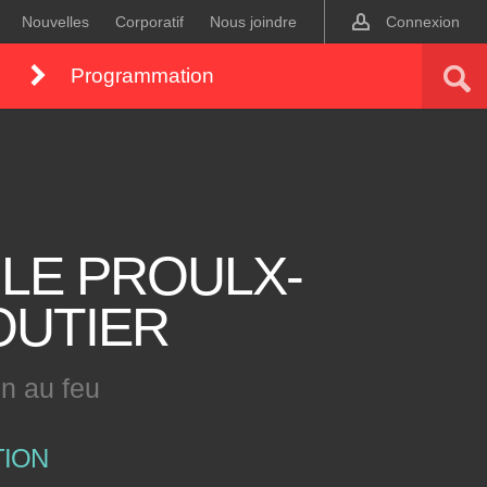
Nouvelles
Corporatif
Nous joindre
Connexion
Programmation
ILE PROULX-
OUTIER
n au feu
TION