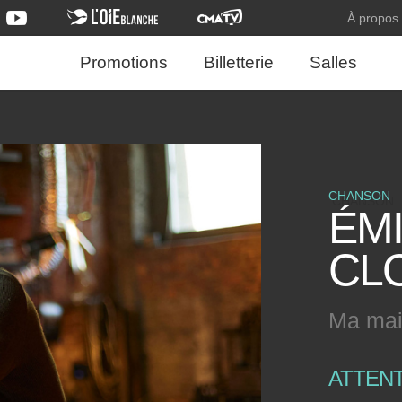
À propos
Promotions
Billetterie
Salles
CHANSON
ÉM
CL
Ma mai
ATTEN