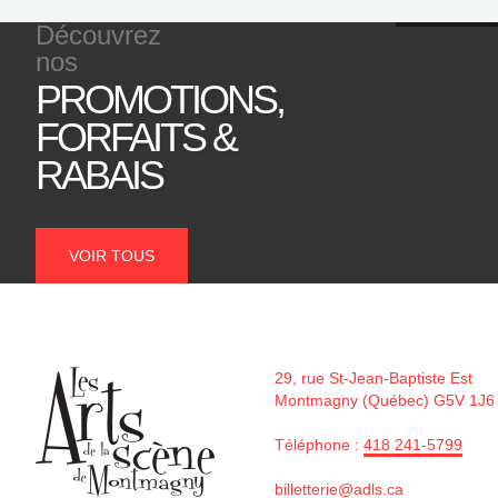
Découvrez
nos
PROMOTIONS,
P
FORFAITS &
RABAIS
VOIR TOUS
29, rue St-Jean-Baptiste Est
Montmagny (Québec) G5V 1J6
Téléphone :
418 241-5799
billetterie@adls.ca