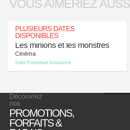
VOUS AIMERIEZ AUSSI.
PLUSIEURS DATES
DISPONIBLES
Les minions et les monstres
Cinéma
Salle Promutuel Assurance
Découvrez
nos
PROMOTIONS,
P
FORFAITS &