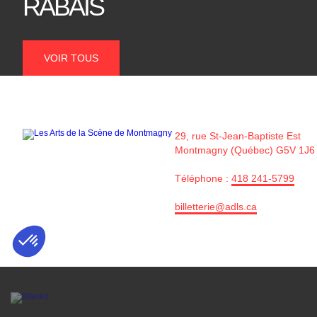
RABAIS
VOIR TOUS
29, rue St-Jean-Baptiste Est
Montmagny (Québec) G5V 1J6
Téléphone :
418 241-5799
billetterie@adls.ca