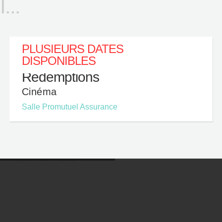
..
PLUSIEURS DATES
DISPONIBLES
Rédemptions
Cinéma
Salle Promutuel Assurance
QUI SONT NOS
RESTOS
ARTENAIRES?