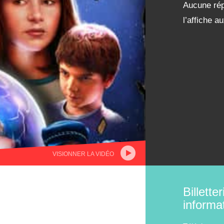
Aucune rép
l’affiche 
VISIONNER LA VIDÉO
Billetter
informa