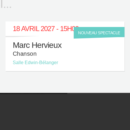
..
18 AVRIL 2027 - 15H00
NOUVEAU SPECTACLE
Marc Hervieux
Chanson
Salle Edwin-Bélanger
QUI SONT NOS
RESTOS
ARTENAIRES?