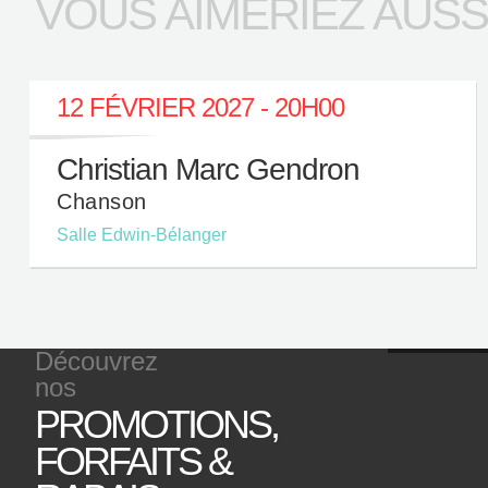
VOUS AIMERIEZ AUSSI.
12 FÉVRIER 2027 - 20H00
Christian Marc Gendron
Chanson
Salle Edwin-Bélanger
Découvrez
nos
PROMOTIONS,
P
FORFAITS &