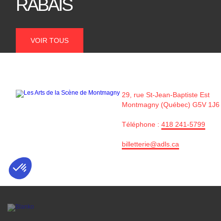
RABAIS
VOIR TOUS
29, rue St-Jean-Baptiste Est
Montmagny (Québec) G5V 1J6
Téléphone :
418 241-5799
billetterie@adls.ca