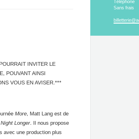
Téléphone
Sans frais
billetterie@a
 POURRAIT INVITER LE
E, POUVANT AINSI
NS VOUS EN AVISER.***
tournée
More
,
Matt Lang
est de
l Night Longer
. Il nous propose
s avec une production plus