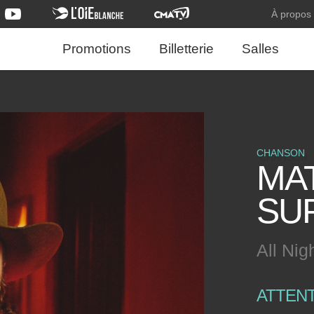
À propos
Promotions
Billetterie
Salles
CHANSON
MAT
SU
All Ni
ATTEN