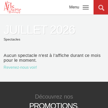
Menu
JUILLET 2026
Programmation
complète
Spectacles
Promotions
Aucun spectacle n'est à l’affiche durant ce mois
pour le moment.
Billetterie
Revenez-nous voir!
Salles
Connexion
Découvrez
nos
À propos
PROMOTIONS,
Nouvelles