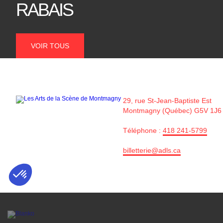
RABAIS
VOIR TOUS
29, rue St-Jean-Baptiste Est
Montmagny (Québec) G5V 1J6
Téléphone :
418 241-5799
billetterie@adls.ca