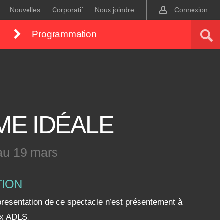
Nouvelles
Corporatif
Nous joindre
Connexion
Programmation
ME IDÉALE
au 19 mars
TION
resentation de ce spectacle n’est présentement à
aux ADLS.