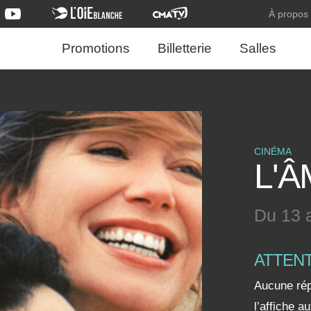
À propos
Promotions
Billetterie
Salles
CINÉMA
L'Â
Du 13 
ATTEN
Aucune rép
l’affiche 