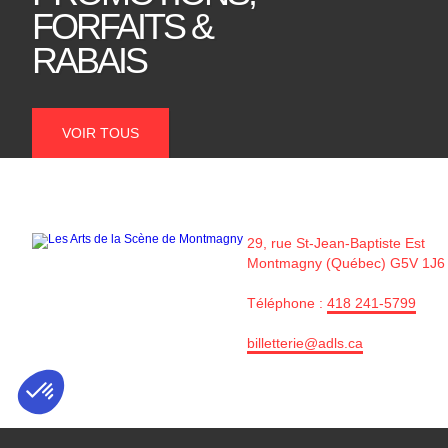
FORFAITS &
RABAIS
VOIR TOUS
29, rue St-Jean-Baptiste Est
Montmagny (Québec) G5V 1J6
Téléphone :
418 241-5799
billetterie@adls.ca