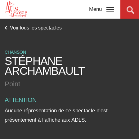
Menu
Voir tous les spectacles
VISIONNER LA VIDÉO
Programmation
NOUVEAUTÉ
complète
CHANSON
STÉPHANE
Promotions
ARCHAMBAULT
Billetterie
Point
Salles
ATTENTION
Aucune répresentation de ce spectacle n’est
Connexion
présentement à l’affiche aux ADLS.
À propos
Nouvelles