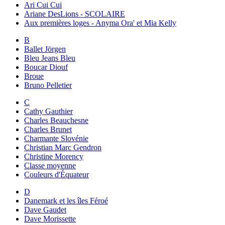
Ari Cui Cui
Ariane DesLions - SCOLAIRE
Aux premières loges - Anyma Ora' et Mia Kelly
B
Ballet Jörgen
Bleu Jeans Bleu
Boucar Diouf
Broue
Bruno Pelletier
C
Cathy Gauthier
Charles Beauchesne
Charles Brunet
Charmante Slovénie
Christian Marc Gendron
Christine Morency
Classe moyenne
Couleurs d'Équateur
D
Danemark et les îles Féroé
Dave Gaudet
Dave Morissette