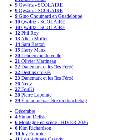
9
Qw4rtz - SCOLAIRE
9
Qw4rtz - SCOLAIRE
9
Gino Chouinard en Guadeloupe
10
Qw4rtz - SCOLAIRE
10
Qw4rtz - SCOLAIRE
12
Phil Roy
13
Alicia Moffet
14
Sam Breton
15
Harry Manx
20
Lendemain de veille
21
Olivier Martineau
22
Danemark et les îles Féroé
22
Destins croisés
23
Danemark et les îles Féroé
26
Neev
27
FouKi
28
Pierre Lapointe
29
Être ou ne pas être un douchebag
Décembre
4
Simon Delisle
6
Montagne en scène - HIVER 2026
6
Kim Richardson
10
Jey Fournier
11
Lou-Adriane Cassidy