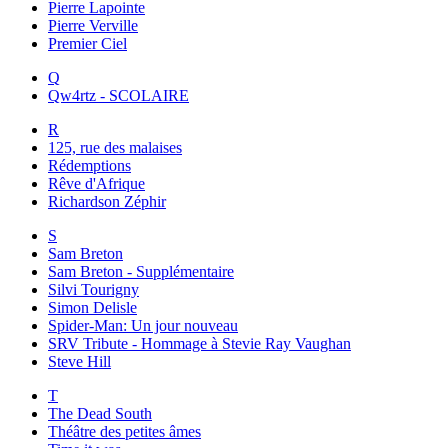
Pierre Lapointe
Pierre Verville
Premier Ciel
Q
Qw4rtz - SCOLAIRE
R
125, rue des malaises
Rédemptions
Rêve d'Afrique
Richardson Zéphir
S
Sam Breton
Sam Breton - Supplémentaire
Silvi Tourigny
Simon Delisle
Spider-Man: Un jour nouveau
SRV Tribute - Hommage à Stevie Ray Vaughan
Steve Hill
T
The Dead South
Théâtre des petites âmes