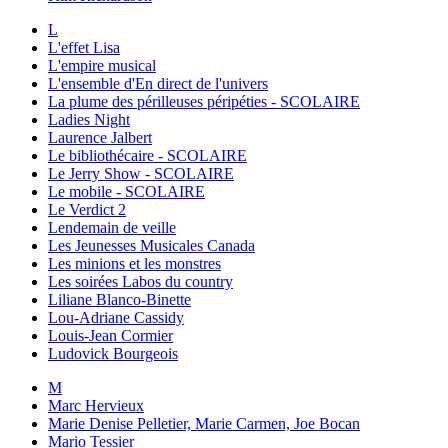
L
L'effet Lisa
L'empire musical
L'ensemble d'En direct de l'univers
La plume des périlleuses péripéties - SCOLAIRE
Ladies Night
Laurence Jalbert
Le bibliothécaire - SCOLAIRE
Le Jerry Show - SCOLAIRE
Le mobile - SCOLAIRE
Le Verdict 2
Lendemain de veille
Les Jeunesses Musicales Canada
Les minions et les monstres
Les soirées Labos du country
Liliane Blanco-Binette
Lou-Adriane Cassidy
Louis-Jean Cormier
Ludovick Bourgeois
M
Marc Hervieux
Marie Denise Pelletier, Marie Carmen, Joe Bocan
Mario Tessier