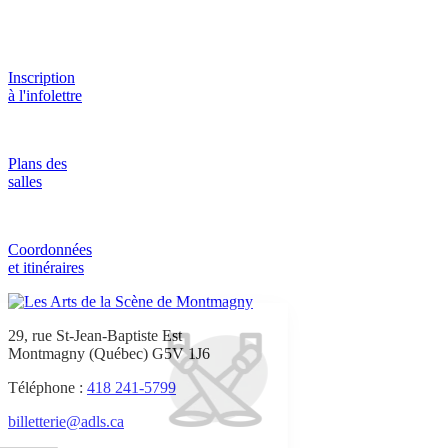
Inscription
à l'infolettre
Plans des
salles
Coordonnées
et itinéraires
29, rue St-Jean-Baptiste Est
Montmagny (Québec) G5V 1J6
Téléphone :
418 241-5799
billetterie@adls.ca