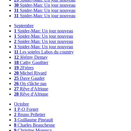
30
Spider-Man: Un jour nouveau
31
Spider-Man: Un jour nouveau
31
Spider-Man: Un jour nouveau
Septembre
1
Spider-Man: Un jour nouveau
1
Spider-Man: Un jour nouveau
2
Spider-Man: Un jour nouveau
3
Spider-Man: Un jour nouveau
11
Les soirées Labos du country
12
Jérémy Demay
18
Cathy Gauthier
19
2Frères
20
Michel Rivard
25
Dave Gaudet
26
On s'lâche pas
27
Rêve d'Afrique
28
Rêve d'Afrique
Octobre
1
P-O Forget
2
Bruno Pelletier
3
Guillaume Pineault
8
Charles Beauchesne
9
Christine Morency