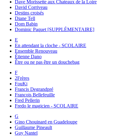
Dave Morissette aux Chateaux de la Loire
David Corriveau
Destins croisés
Diane Tell
Dom Babin
Dominic Paquet [SUPPLÉMENTAIRE]
E
En attendant la cloche - SCOLAIRE
Ensemble Renouveau
Étienne Dano
Être ou ne pas être un douchebag
F
2Frères
FouKi
Francis Degrandpré
François Bellefeuille
Fred Pellerin
Fredo le magicien - SCOLAIRE
G
Gino Chouinard en Guadeloupe
Guillaume Pineault
Guy Nantel