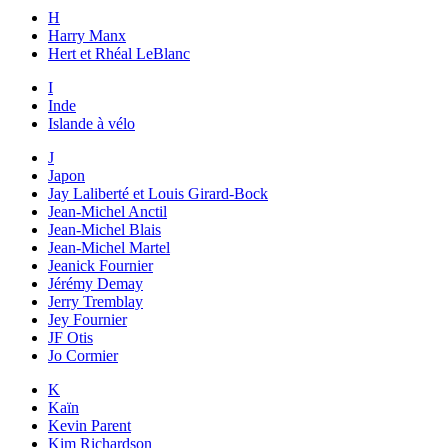
H
Harry Manx
Hert et Rhéal LeBlanc
I
Inde
Islande à vélo
J
Japon
Jay Laliberté et Louis Girard-Bock
Jean-Michel Anctil
Jean-Michel Blais
Jean-Michel Martel
Jeanick Fournier
Jérémy Demay
Jerry Tremblay
Jey Fournier
JF Otis
Jo Cormier
K
Kaïn
Kevin Parent
Kim Richardson