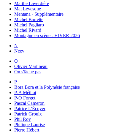
Marthe Laverdière
Mat Lévesque
Mentana - Supplémentaire
Michel Barrette
Michel Pagliaro
Michel Rivard
Montagne en scène - HIVER 2026
N
Neev
O
Olivier Martineau
On s'lâche pas
P
Bora Bora et la Polynésie française
P-A Méthot
P-O Forget
Pascal Cameron
Patrice L'Écuyer
Patrick Groulx
Phil Roy
Philippe Laprise
Pierre Hébert