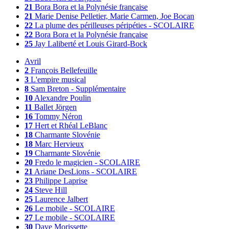
21
Bora Bora et la Polynésie française
21
Marie Denise Pelletier, Marie Carmen, Joe Bocan
22
La plume des périlleuses péripéties - SCOLAIRE
22
Bora Bora et la Polynésie française
25
Jay Laliberté et Louis Girard-Bock
Avril
2
François Bellefeuille
3
L'empire musical
8
Sam Breton - Supplémentaire
10
Alexandre Poulin
11
Ballet Jörgen
16
Tommy Néron
17
Hert et Rhéal LeBlanc
18
Charmante Slovénie
18
Marc Hervieux
19
Charmante Slovénie
20
Fredo le magicien - SCOLAIRE
21
Ariane DesLions - SCOLAIRE
23
Philippe Laprise
24
Steve Hill
25
Laurence Jalbert
26
Le mobile - SCOLAIRE
27
Le mobile - SCOLAIRE
30
Dave Morissette