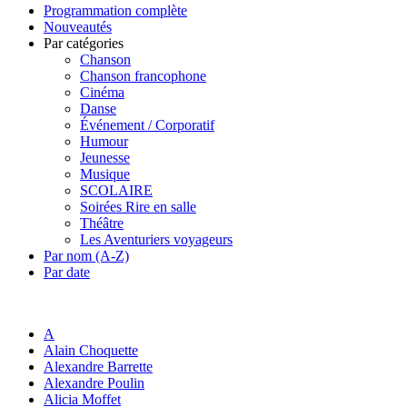
Programmation complète
Nouveautés
Par catégories
Chanson
Chanson francophone
Cinéma
Danse
Événement / Corporatif
Humour
Jeunesse
Musique
SCOLAIRE
Soirées Rire en salle
Théâtre
Les Aventuriers voyageurs
Par nom (A-Z)
Par date
A
Alain Choquette
Alexandre Barrette
Alexandre Poulin
Alicia Moffet