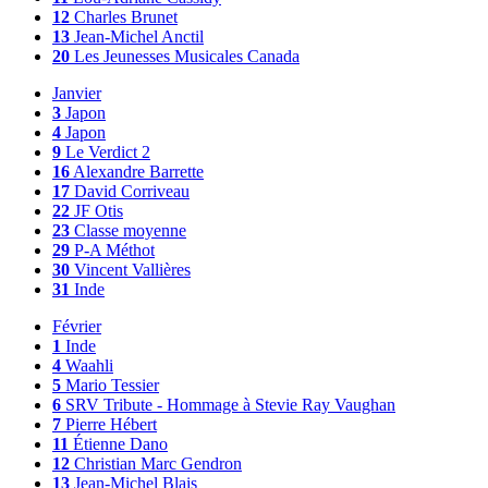
12
Charles Brunet
13
Jean-Michel Anctil
20
Les Jeunesses Musicales Canada
Janvier
3
Japon
4
Japon
9
Le Verdict 2
16
Alexandre Barrette
17
David Corriveau
22
JF Otis
23
Classe moyenne
29
P-A Méthot
30
Vincent Vallières
31
Inde
Février
1
Inde
4
Waahli
5
Mario Tessier
6
SRV Tribute - Hommage à Stevie Ray Vaughan
7
Pierre Hébert
11
Étienne Dano
12
Christian Marc Gendron
13
Jean-Michel Blais