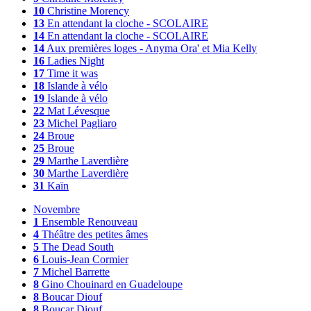
10
Christine Morency
13
En attendant la cloche - SCOLAIRE
14
En attendant la cloche - SCOLAIRE
14
Aux premières loges - Anyma Ora' et Mia Kelly
16
Ladies Night
17
Time it was
18
Islande à vélo
19
Islande à vélo
22
Mat Lévesque
23
Michel Pagliaro
24
Broue
25
Broue
29
Marthe Laverdière
30
Marthe Laverdière
31
Kaïn
Novembre
1
Ensemble Renouveau
4
Théâtre des petites âmes
5
The Dead South
6
Louis-Jean Cormier
7
Michel Barrette
8
Gino Chouinard en Guadeloupe
8
Boucar Diouf
8
Boucar Diouf