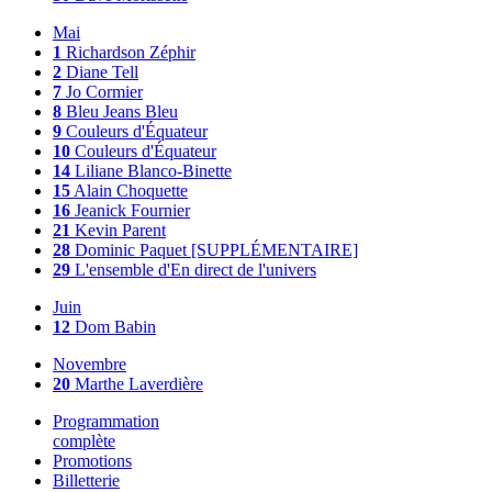
Mai
1
Richardson Zéphir
2
Diane Tell
7
Jo Cormier
8
Bleu Jeans Bleu
9
Couleurs d'Équateur
10
Couleurs d'Équateur
14
Liliane Blanco-Binette
15
Alain Choquette
16
Jeanick Fournier
21
Kevin Parent
28
Dominic Paquet [SUPPLÉMENTAIRE]
29
L'ensemble d'En direct de l'univers
Juin
12
Dom Babin
Novembre
20
Marthe Laverdière
Programmation
complète
Promotions
Billetterie