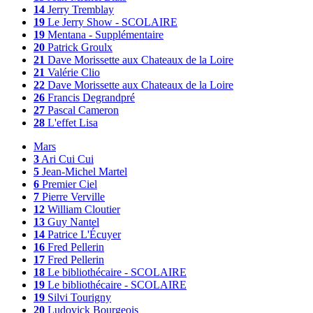
14
Jerry Tremblay
19
Le Jerry Show - SCOLAIRE
19
Mentana - Supplémentaire
20
Patrick Groulx
21
Dave Morissette aux Chateaux de la Loire
21
Valérie Clio
22
Dave Morissette aux Chateaux de la Loire
26
Francis Degrandpré
27
Pascal Cameron
28
L'effet Lisa
Mars
3
Ari Cui Cui
5
Jean-Michel Martel
6
Premier Ciel
7
Pierre Verville
12
William Cloutier
13
Guy Nantel
14
Patrice L'Écuyer
16
Fred Pellerin
17
Fred Pellerin
18
Le bibliothécaire - SCOLAIRE
19
Le bibliothécaire - SCOLAIRE
19
Silvi Tourigny
20
Ludovick Bourgeois